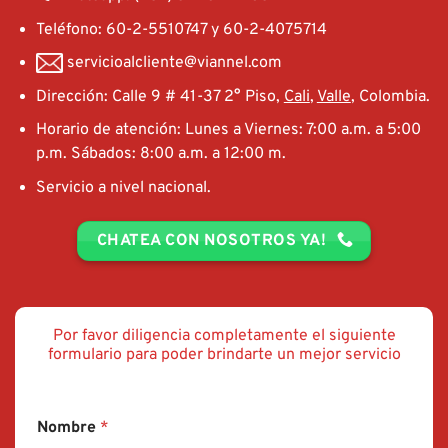
Teléfono: 60-2-5510747 y 60-2-4075714
servicioalcliente@viannel.com
Dirección: Calle 9 # 41-37 2° Piso,
Cali
,
Valle
, Colombia.
Horario de atención: Lunes a Viernes: 7:00 a.m. a 5:00
p.m. Sábados: 8:00 a.m. a 12:00 m.
Servicio a nivel nacional.
CHATEA CON NOSOTROS YA!
Por favor diligencia completamente el siguiente
formulario para poder brindarte un mejor servicio
Nombre
*