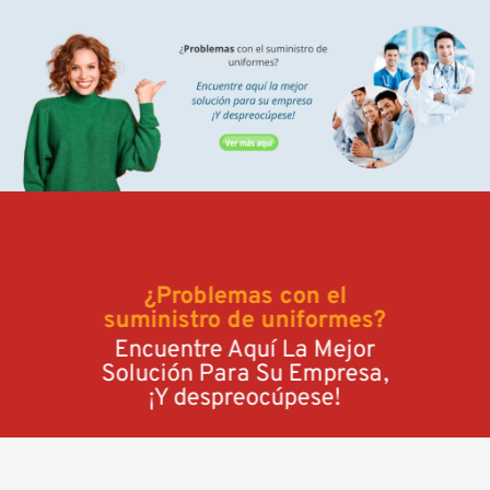
¿Problemas con el
suministro de uniformes?
Encuentre Aquí La Mejor
Solución Para Su Empresa,
¡Y despreocúpese!